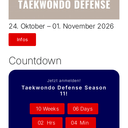
24. Oktober – 01. November 2026
Infos
Countdown
Jetzt anmelden!
Taekwondo Defense Season
11!
1
0
Weeks
0
6
Days
0
2
Hrs
0
4
Min