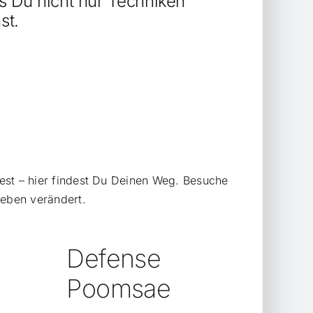
s Du nicht nur Techniken
st.
test – hier findest Du Deinen Weg. Besuche
Leben verändert.
Defense
Poomsae