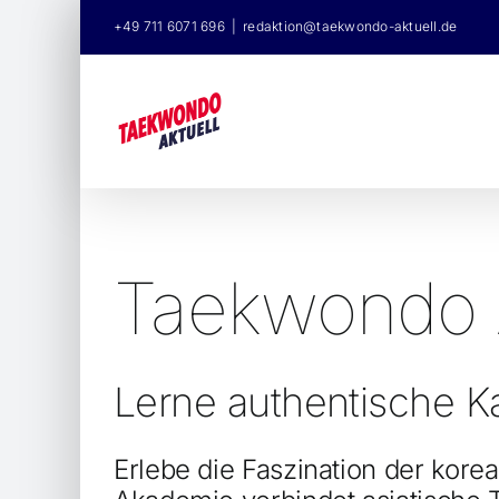
Skip
+49 711 6071 696
|
redaktion@taekwondo-aktuell.de
to
content
Taekwondo 
Lerne authentische K
Erlebe die Faszination der kore