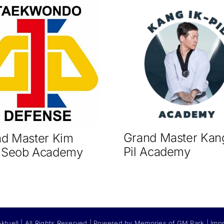
Grand Master Kang
d Master Kim
Pil Academy
-Seob Academy
ktuell | All Rights Reserved | Powered by Memories of GM Park |
Imp