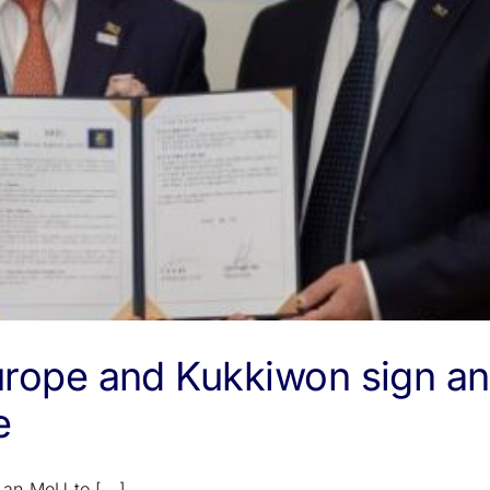
rope and Kukkiwon sign a
e
an MoU to [...]