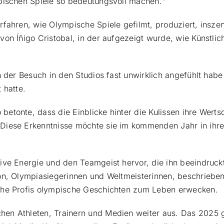
mpischen Spiele so bedeutungsvoll machen.“
fahren, wie Olympische Spiele gefilmt, produziert, inszen
on Íñigo Cristobal, in der aufgezeigt wurde, wie Künstlic
 der Besuch in den Studios fast unwirklich angefühlt habe 
hatte.
tonte, dass die Einblicke hinter die Kulissen ihre Wertsc
 Diese Erkenntnisse möchte sie im kommenden Jahr in ih
ive Energie und den Teamgeist hervor, die ihn beeindruck
ton, Olympiasiegerinnen und Weltmeisterinnen, beschriebe
che Profis olympische Geschichten zum Leben erwecken.
en Athleten, Trainern und Medien weiter aus. Das 2025 