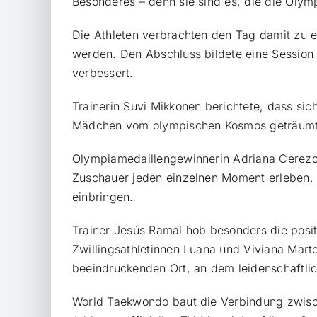
Besonderes – denn sie sind es, die die Oly
Die Athleten verbrachten den Tag damit zu er
werden. Den Abschluss bildete eine Session v
verbessert.
Trainerin Suvi Mikkonen berichtete, dass sich
Mädchen vom olympischen Kosmos geträumt 
Olympiamedaillengewinnerin Adriana Cerezo be
Zuschauer jeden einzelnen Moment erleben.
einbringen.
Trainer Jesús Ramal hob besonders die posit
Zwillingsathletinnen Luana und Viviana Mar
beeindruckenden Ort, an dem leidenschaftli
World Taekwondo baut die Verbindung zwisch