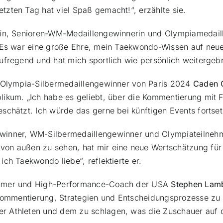
zten Tag hat viel Spaß gemacht!“, erzählte sie.
erin, Senioren-WM-Medaillengewinnerin und Olympiamedai
 „Es war eine große Ehre, mein Taekwondo-Wissen auf neu
fregend und hat mich sportlich wie persönlich weitergebra
d Olympia-Silbermedaillengewinner von Paris 2024
Caden 
ikum. „Ich habe es geliebt, über die Kommentierung mit 
chätzt. Ich würde das gerne bei künftigen Events fortsetz
winner, WM-Silbermedaillengewinner und Olympiateilneh
on außen zu sehen, hat mir eine neue Wertschätzung für 
ch Taekwondo liebe“, reflektierte er.
ehmer und High-Performance-Coach der USA
Stephen Lam
 Kommentierung, Strategien und Entscheidungsprozesse zu v
 Athleten und dem zu schlagen, was die Zuschauer auf de